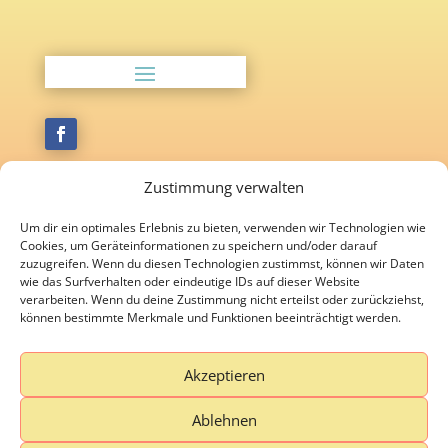
Zustimmung verwalten
Kontakt
Soumaya Hiltmann
Um dir ein optimales Erlebnis zu bieten, verwenden wir Technologien wie
Cookies, um Geräteinformationen zu speichern und/oder darauf
Körnerstr. 14
zuzugreifen. Wenn du diesen Technologien zustimmst, können wir Daten
13156 Berlin
wie das Surfverhalten oder eindeutige IDs auf dieser Website
verarbeiten. Wenn du deine Zustimmung nicht erteilst oder zurückziehst,
Telefon: 030 / 89642969 oder 0163 / 1585066
können bestimmte Merkmale und Funktionen beeinträchtigt werden.
E-Mail: info@soumaya-hiltmann.com
Akzeptieren
© Soumaya Hiltmann 2026
Ablehnen